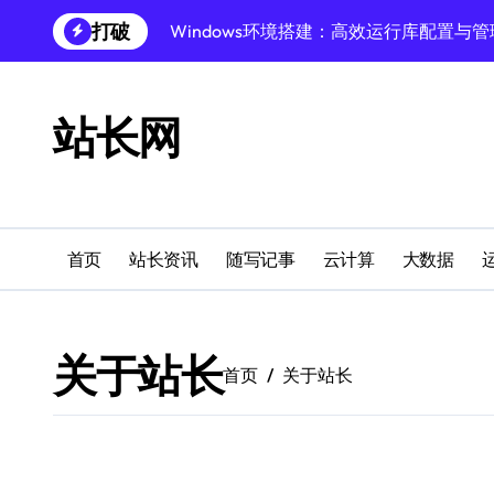
跳
打破
Windows环境搭建：高效运行库配置与管
转
到
Windows下PHP开发环境高效配置秘籍
内
容
跨界融合下站长云安全防护新策略
站长网
Windows多媒体开发环境搭建与运行库管
外闻洞察促融合，科技赋能站长运营
Windows云环境高效搭建：运行库与安全
首页
站长资讯
随写记事
云计算
大数据
机器学习赋能站长：技术跨界新视界
机器学习驱动站长跨界融合新生态
关于站长
首页
关于站长
服务器跨界融合：技术前瞻新风口
创业者必学：Windows运行库高效搭建指