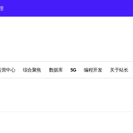
理
理
配置
运营中心
综合聚焦
数据库
5G
编程开发
关于站长
南