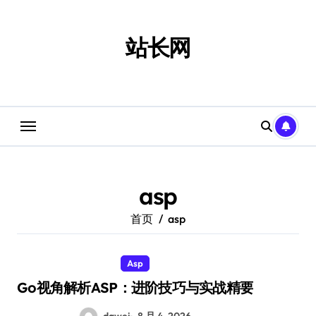
跳
转
到
站长网
内
容
asp
首页
asp
Asp
Go视角解析ASP：进阶技巧与实战精要