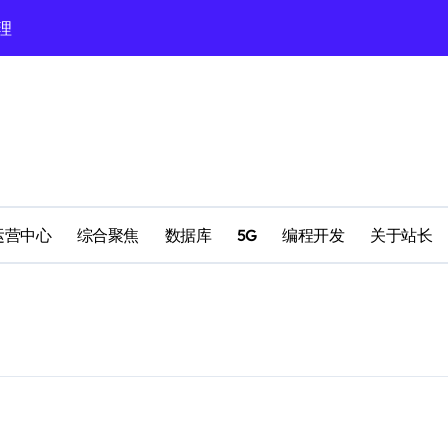
理
理
配置
运营中心
综合聚焦
数据库
5G
编程开发
关于站长
南