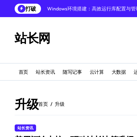
跳
打破
Windows环境搭建：高效运行库配置与管
转
到
Windows下PHP开发环境高效配置秘籍
内
容
跨界融合下站长云安全防护新策略
站长网
Windows多媒体开发环境搭建与运行库管
外闻洞察促融合，科技赋能站长运营
Windows云环境高效搭建：运行库与安全
首页
站长资讯
随写记事
云计算
大数据
机器学习赋能站长：技术跨界新视界
机器学习驱动站长跨界融合新生态
升级
首页
升级
服务器跨界融合：技术前瞻新风口
创业者必学：Windows运行库高效搭建指
站长资讯