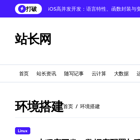
跳
打破
iOS高并发开发：语言特性、函数封装与
转
到
数据驱动传媒革新：站长必懂的智能分类
内
容
数据驱动传媒革新：站长必懂的算法与分
站长网
鸿蒙驱动传媒革新：数据接口赋能站长新
数据驱动下的站长搜索架构性能优化策略
数据驱动传媒变革：站长机器学习分类实
首页
站长资讯
随写记事
云计算
大数据
数据驱动：Android站长的AI创新开发实
倾听用户之声，筑牢大模型安全防线
环境搭建
首页
环境搭建
数据驱动流量变现：前端开发者必懂的分
编程三要素：语言、变量、函数的科技导
Linux