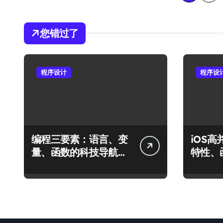
章
分
您错过了
页
程序设计
程序设
编程三要素：语言、变
iOS
量、函数的科技导航法
特性、
则
规范