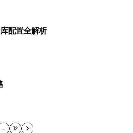
行库配置全解析
略
…
12