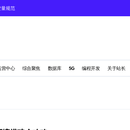
变量规范
算法
类策略
生态
战
运营中心
综合聚焦
数据库
5G
编程开发
关于站长
践
析策略
航法则