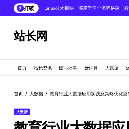
跳
打破
Linux技术揭秘：深度学习全流程搭建（
转
到
Linux深度学习全攻略：数据库调优至模
内
容
Linux数据库速搭秘籍：科技赋能项目稳
站长网
创业者必学：Windows运行库高效搭建指
Windows环境搭建：高效运行库配置与管
Windows下PHP开发环境高效配置秘籍
首页
站长资讯
随写记事
云计算
大数据
跨界融合下站长云安全防护新策略
Windows多媒体开发环境搭建与运行库管
首页
大数据
教育行业大数据应用实践及策略优化路
外闻洞察促融合，科技赋能站长运营
Linux数据库部署全攻略：科技驱动下的
大数据
教育行业大数据应