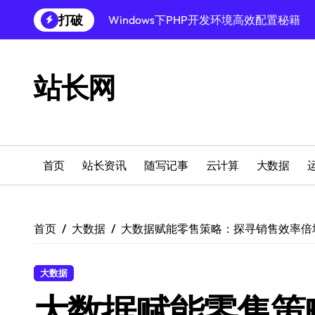
跳
打破
Windows下PHP开发环境高效配置秘籍
转
到
跨界融合下站长云安全防护新策略
内
容
Windows多媒体开发环境搭建与运行库管
站长网
外闻洞察促融合，科技赋能站长运营
Windows云环境高效搭建：运行库与安全
机器学习赋能站长：技术跨界新视界
首页
站长资讯
随写记事
云计算
大数据
机器学习驱动站长跨界融合新生态
服务器跨界融合：技术前瞻新风口
首页
大数据
大数据赋能零售策略：探寻销售效率倍
创业者必学：Windows运行库高效搭建指
大数据
大数据赋能零售策