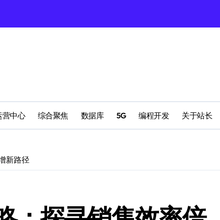
理
配置
运营中心
综合聚焦
数据库
5G
编程开发
关于站长
增新路径
南
略：探寻销售效率倍