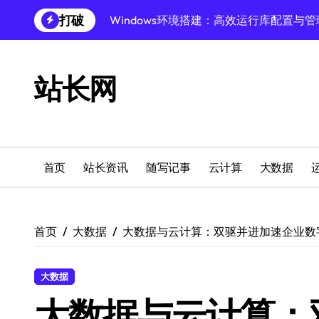
跳
打破
Windows下PHP开发环境高效配置秘籍
转
到
跨界融合下站长云安全防护新策略
内
容
Windows多媒体开发环境搭建与运行库管
站长网
外闻洞察促融合，科技赋能站长运营
Windows云环境高效搭建：运行库与安全
机器学习赋能站长：技术跨界新视界
首页
站长资讯
随写记事
云计算
大数据
机器学习驱动站长跨界融合新生态
服务器跨界融合：技术前瞻新风口
首页
大数据
大数据与云计算：双驱并进加速企业数
创业者必学：Windows运行库高效搭建指
大数据
大数据与云计算：