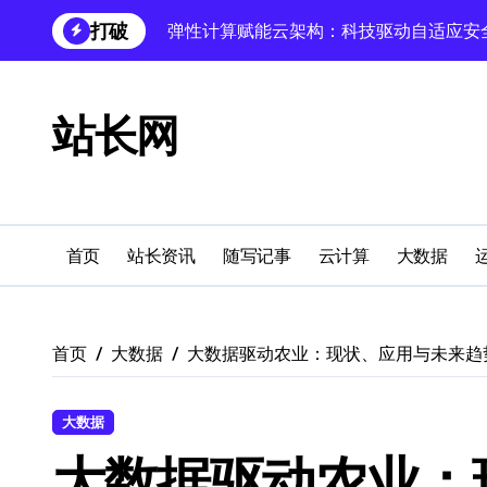
跳
打破
科技赋能跨界融合，重塑站长领域用户体
转
到
云架构站长必知：技术赋能跨界融合，引
内
容
站长网
跨界融合：技术革新驱动站长实践新科技
科技赋能无障碍设计：数据库技术驱动多
缓存科技跨界融合，外闻洞察驱动站长圈
蓝队视角：服务器技术融合赋能站长跨界
首页
站长资讯
随写记事
云计算
大数据
Android自动化视角：科技融合引领站长
科技赋能跨界融合，无障碍设计解锁多元
首页
大数据
大数据驱动农业：现状、应用与未来趋
鸿蒙跨界技术赋能电商，站长新生态科技
大数据
大数据驱动农业：