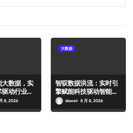
大数据
能大数据，实
智驭数据洪流：实时引
术驱动行业科
擎赋能科技驱动智能决
策新篇
月 8, 2026
dawei
8 月 8, 2026