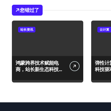
您错过了
站长资讯
云计算
鸿蒙跨界技术赋能电
弹性计
商，站长新生态科技启
科技驱
航新篇章
护体系