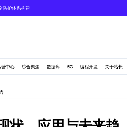
验新范式
领科技新趋势！
风向标
元融合新生态
创新变革
科技新赛道
运营中心
综合聚焦
数据库
5G
编程开发
关于站长
生态圈革新潮
领域创新新路径
势
启航新篇章
现状、应用与未来趋