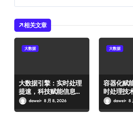
相关文章
大数据
大数据
大数据引擎：实时处理
容器化赋
提速，科技赋能信息流
时处理技
精准智优
技革新
dawei
8 月 8, 2026
dawei
8 