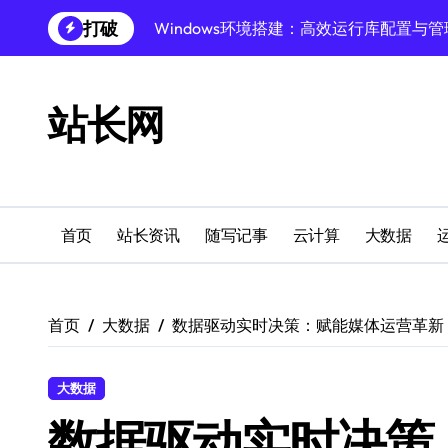
跳
打破
Windows环境搭建：高效运行库配置与管
转
到
Windows下PHP开发环境高效配置秘籍
内
容
跨界融合下站长云安全防护新策略
站长网
Windows多媒体开发环境搭建与运行库管
外闻洞察促融合，科技赋能站长运营
Windows云环境高效搭建：运行库与安全
首页
站长资讯
随写记事
云计算
大数据
机器学习赋能站长：技术跨界新视界
机器学习驱动站长跨界融合新生态
首页
大数据
数据驱动实时决策：赋能媒体运营革新
服务器跨界融合：技术前瞻新风口
创业者必学：Windows运行库高效搭建指
大数据
数据驱动实时决策