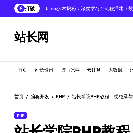
跳
打破
Linux深度学习全攻略：数据库调优至模
转
到
Linux数据库速搭秘籍：科技赋能项目稳
内
容
创业者必学：Windows运行库高效搭建指
站长网
Windows环境搭建：高效运行库配置与管
Windows下PHP开发环境高效配置秘籍
跨界融合下站长云安全防护新策略
首页
站长资讯
随写记事
云计算
大数据
Windows多媒体开发环境搭建与运行库管
外闻洞察促融合，科技赋能站长运营
首页
编程开发
PHP
站长学院PHP教程：类继承
Linux数据库部署全攻略：科技驱动下的
PHP
站长学院PHP教