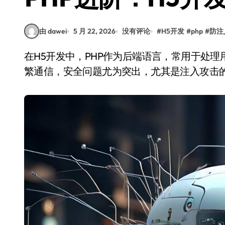
由 dawei
5 月 22, 2026
没有评论
#
H5开发
#
php
#
防注
在H5开发中，PHP作为后端语言，常用于处理用户输入和数据交互。由于H5页面与后端API的频
繁通信，安全问题尤为突出，尤其是注入攻击