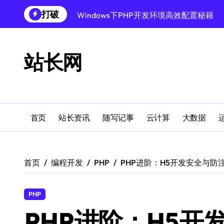
跳
打破
Windows下PHP开发环境高效配置秘籍
转
到
跨界融合下站长云安全防护新策略
内
容
Windows多媒体开发环境搭建与运行库管
站长网
外闻洞察促融合，科技赋能站长运营
Windows云环境高效搭建：运行库与安全
机器学习赋能站长：技术跨界新视界
首页
站长资讯
随写记事
云计算
大数据
机器学习驱动站长跨界融合新生态
服务器跨界融合：技术前瞻新风口
首页
编程开发
PHP
PHP进阶：H5开发安全与防
创业者必学：Windows运行库高效搭建指
PHP
PHP进阶：H5开