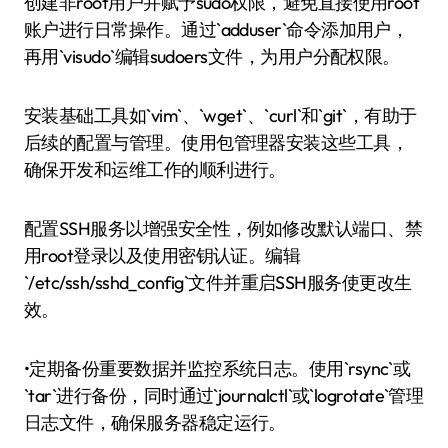
创建非root用户并赋予sudo权限，避免直接使用root
账户进行日常操作。通过`adduser`命令添加用户，
再用`visudo`编辑sudoers文件，为用户分配权限。
安装基础工具如`vim`、`wget`、`curl`和`git`，有助于
后续的配置与管理。使用包管理器安装这些工具，
确保开发和运维工作的顺利进行。
配置SSH服务以增强安全性，例如修改默认端口、禁
用root登录以及使用密钥认证。编辑
`/etc/ssh/sshd_config`文件并重启SSH服务使更改生
效。
•定期备份重要数据并监控系统日志。使用`rsync`或
`tar`进行备份，同时通过`journalctl`或`logrotate`管理
日志文件，确保服务器稳定运行。