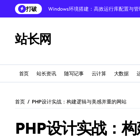
跳
打破
Windows下PHP开发环境高效配置秘籍
转
到
跨界融合下站长云安全防护新策略
内
容
站长网
Windows多媒体开发环境搭建与运行库管
外闻洞察促融合，科技赋能站长运营
Windows云环境高效搭建：运行库与安全
机器学习赋能站长：技术跨界新视界
首页
站长资讯
随写记事
云计算
大数据
机器学习驱动站长跨界融合新生态
服务器跨界融合：技术前瞻新风口
首页
PHP设计实战：构建逻辑与美感并重的网站
创业者必学：Windows运行库高效搭建指
PHP设计实战：