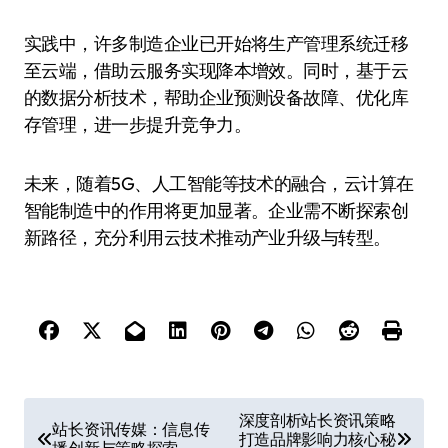
实践中，许多制造企业已开始将生产管理系统迁移
至云端，借助云服务实现降本增效。同时，基于云
的数据分析技术，帮助企业预测设备故障、优化库
存管理，进一步提升竞争力。
未来，随着5G、人工智能等技术的融合，云计算在
智能制造中的作用将更加显著。企业需不断探索创
新路径，充分利用云技术推动产业升级与转型。
文
深度剖析站长资讯策略
站长资讯传媒：信息传
打造品牌影响力核心秘
章