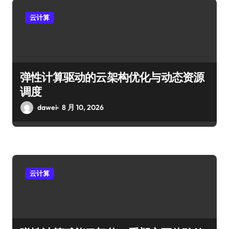
云计算
弹性计算驱动的云架构优化与动态资源
调度
dawei
8 月 10, 2026
云计算