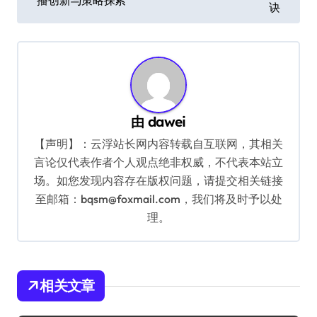
播创新与策略探索
诀
导
航
由
dawei
【声明】：云浮站长网内容转载自互联网，其相关
言论仅代表作者个人观点绝非权威，不代表本站立
场。如您发现内容存在版权问题，请提交相关链接
至邮箱：bqsm@foxmail.com，我们将及时予以处
理。
相关文章