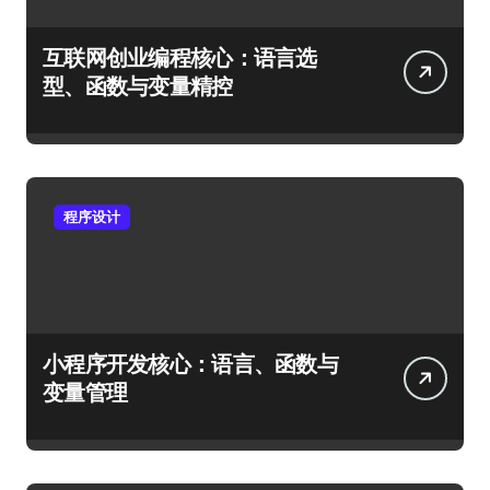
互联网创业编程核心：语言选
型、函数与变量精控
程序设计
小程序开发核心：语言、函数与
变量管理