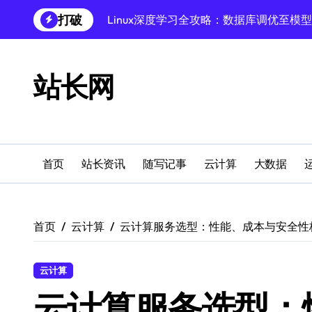
跳
打破
Linux深度学习全攻略：数据库调优至模
转
到
Linux数据库速搭秘籍：科技赋能项目稳
内
容
创业者必学：Windows运行库高效搭建指
站长网
Windows环境搭建：高效运行库配置与管
Windows下PHP开发环境高效配置秘籍
跨界融合下站长云安全防护新策略
首页
站长资讯
随写记事
云计算
大数据
Windows多媒体开发环境搭建与运行库管
外闻洞察促融合，科技赋能站长运营
首页
云计算
云计算服务选型：性能、成本与安全性
Windows云环境高效搭建：运行库与安全
Linux技术揭秘：深度学习全流程搭建（
云计算
云计算服务选型：