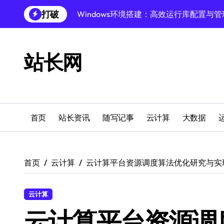
跳
打破
转
Windows下PHP开发环境高效配置秘籍
到
跨界融合下站长云安全防护新策略
内
容
站长网
Windows多媒体开发环境搭建与运行库管
外闻洞察促融合，科技赋能站长运营
Windows云环境高效搭建：运行库与安全
机器学习赋能站长：技术跨界新视界
首页
站长资讯
随写记事
云计算
大数据
机器学习驱动站长跨界融合新生态
服务器跨界融合：技术前瞻新风口
首页
云计算
云计算平台资源调度算法优化研究与实
创业者必学：Windows运行库高效搭建指
云计算
云计算平台资源调