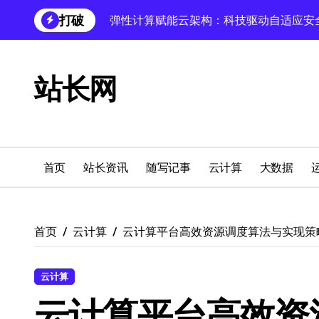
跳
打破
科技赋能跨界融合，重塑站长领域用户体
转
到
云架构站长必知：技术赋能跨界融合，引
内
容
站长网
跨界融合：技术革新驱动站长实践新科技
科技赋能无障碍设计：数据库技术驱动多
缓存科技跨界融合，外闻洞察驱动站长圈
蓝队视角：服务器技术融合赋能站长跨界
首页
站长资讯
随写记事
云计算
大数据
Android自动化视角：科技融合引领站长
科技赋能跨界融合，无障碍设计解锁多元
首页
云计算
云计算平台高效资源调度算法与实现策
鸿蒙跨界技术赋能电商，站长新生态科技
云计算
云计算平台高效资