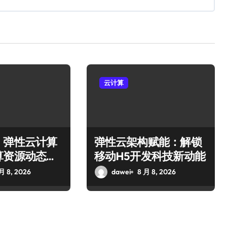
云计算
：弹性云计算
弹性云架构赋能：解锁
算资源动态智
移动H5开发科技新动能
策
月 8, 2026
dawei
8 月 8, 2026