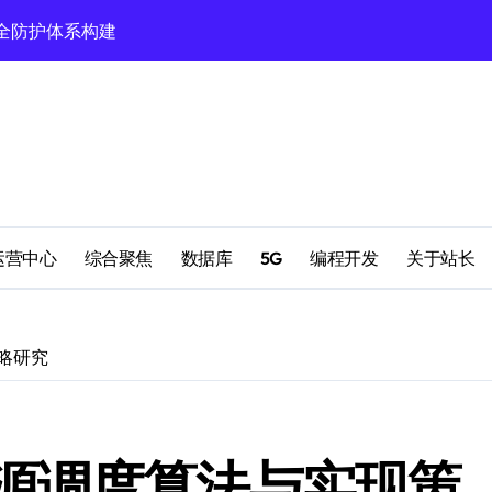
验新范式
领科技新趋势！
风向标
元融合新生态
创新变革
科技新赛道
运营中心
综合聚焦
数据库
5G
编程开发
关于站长
生态圈革新潮
领域创新新路径
略研究
启航新篇章
源调度算法与实现策