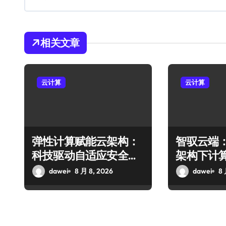
相关文章
云计算
云计算
弹性计算赋能云架构：
智驭云端
科技驱动自适应安全防
架构下计
护体系构建
能配置新
dawei
8 月 8, 2026
dawei
8 