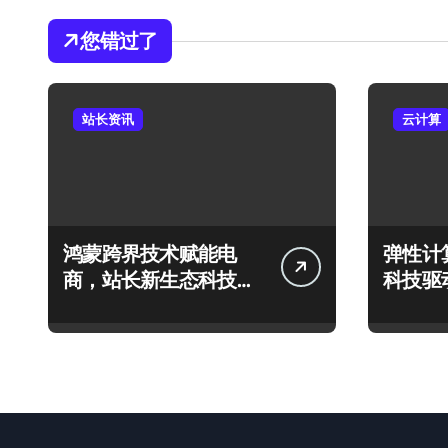
您错过了
站长资讯
云计算
鸿蒙跨界技术赋能电
弹性计
商，站长新生态科技启
科技驱
航新篇章
护体系