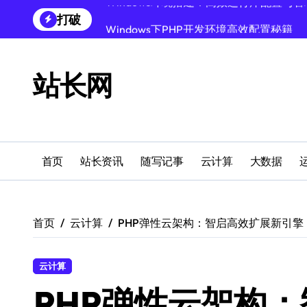
跳
打破
Windows下PHP开发环境高效配置秘籍
转
到
跨界融合下站长云安全防护新策略
内
容
Windows多媒体开发环境搭建与运行库管
站长网
外闻洞察促融合，科技赋能站长运营
Windows云环境高效搭建：运行库与安全
机器学习赋能站长：技术跨界新视界
首页
站长资讯
随写记事
云计算
大数据
机器学习驱动站长跨界融合新生态
服务器跨界融合：技术前瞻新风口
首页
云计算
PHP弹性云架构：智启高效扩展新引擎
创业者必学：Windows运行库高效搭建指
云计算
PHP弹性云架构