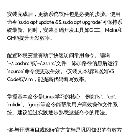
安装完成后，更新系统软件包是必要的步骤。使用
命令`sudo apt update && sudo apt upgrade`可保持系
统最新。同时，安装基础开发工具如GCC、Make和
Git能提升开发效率。
配置环境变量有助于快速访问常用命令。编辑
`~/.bashrc`或`~/.zshrc`文件，添加路径信息后运行
`source`命令使更改生效。•安装文本编辑器如VS
Code或Vim，能提高代码编写效率。
掌握基本命令是Linux学习的核心。例如`ls`、`cd`、
`mkdir`、`grep`等命令能帮助用户高效操作文件系
统。建议通过实践逐步熟悉这些命令的用法。
•参与开源项目或阅读官方文档是巩固知识的有效方