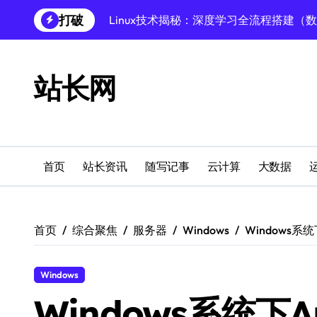
跳
打破
Linux技术揭秘：深度学习全流程搭建（
转
到
Linux深度学习全攻略：数据库调优至模
内
容
Linux数据库速搭秘籍：科技赋能项目稳
站长网
创业者必学：Windows运行库高效搭建指
Windows环境搭建：高效运行库配置与管
Windows下PHP开发环境高效配置秘籍
首页
站长资讯
随写记事
云计算
大数据
跨界融合下站长云安全防护新策略
Windows多媒体开发环境搭建与运行库管
首页
综合聚焦
服务器
Windows
Windows系
外闻洞察促融合，科技赋能站长运营
Linux数据库部署全攻略：科技驱动下的
Windows
Windows系统下A