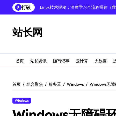
跳
打破
Linux深度学习全攻略：数据库调优至模
转
到
Linux数据库速搭秘籍：科技赋能项目稳
内
容
创业者必学：Windows运行库高效搭建指
站长网
Windows环境搭建：高效运行库配置与管
Windows下PHP开发环境高效配置秘籍
跨界融合下站长云安全防护新策略
首页
站长资讯
随写记事
云计算
大数据
Windows多媒体开发环境搭建与运行库管
外闻洞察促融合，科技赋能站长运营
首页
综合聚焦
服务器
Windows
Windows
Linux数据库部署全攻略：科技驱动下的
Windows
Windows无障