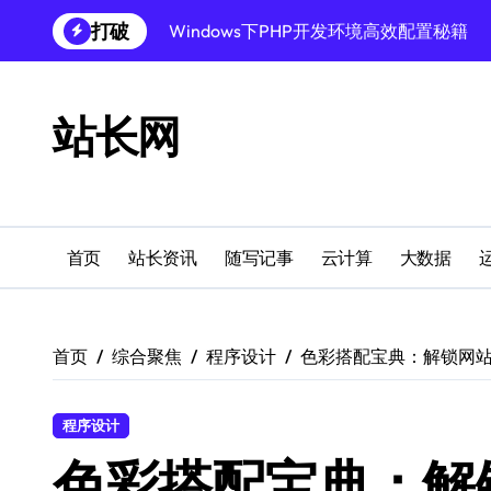
跳
打破
Windows下PHP开发环境高效配置秘籍
转
到
跨界融合下站长云安全防护新策略
内
容
Windows多媒体开发环境搭建与运行库管
站长网
外闻洞察促融合，科技赋能站长运营
Windows云环境高效搭建：运行库与安全
机器学习赋能站长：技术跨界新视界
首页
站长资讯
随写记事
云计算
大数据
机器学习驱动站长跨界融合新生态
服务器跨界融合：技术前瞻新风口
首页
综合聚焦
程序设计
色彩搭配宝典：解锁网
创业者必学：Windows运行库高效搭建指
程序设计
色彩搭配宝典：解