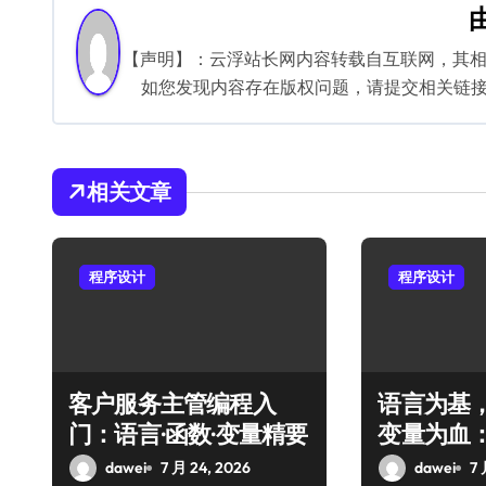
导
航
【声明】：云浮站长网内容转载自互联网，其
如您发现内容存在版权问题，请提交相关链接至邮箱
相关文章
程序设计
程序设计
客户服务主管编程入
语言为基
门：语言·函数·变量精要
变量为血
程框架
dawei
7 月 24, 2026
dawei
7 