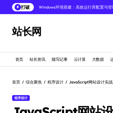
跳
打破
Windows环境搭建：高效运行库配置与管
转
到
Windows下PHP开发环境高效配置秘籍
内
容
跨界融合下站长云安全防护新策略
站长网
Windows多媒体开发环境搭建与运行库管
外闻洞察促融合，科技赋能站长运营
Windows云环境高效搭建：运行库与安全
首页
站长资讯
随写记事
云计算
大数据
机器学习赋能站长：技术跨界新视界
机器学习驱动站长跨界融合新生态
首页
综合聚焦
程序设计
JavaScript网站设
服务器跨界融合：技术前瞻新风口
创业者必学：Windows运行库高效搭建指
程序设计
JavaScript