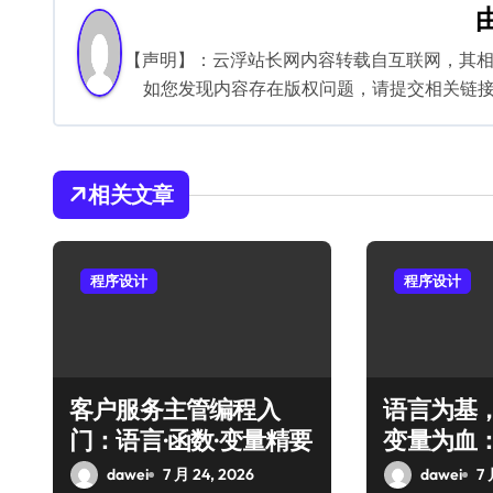
导
航
【声明】：云浮站长网内容转载自互联网，其
如您发现内容存在版权问题，请提交相关链接至邮箱
相关文章
程序设计
程序设计
客户服务主管编程入
语言为基
门：语言·函数·变量精要
变量为血
程框架
dawei
7 月 24, 2026
dawei
7 