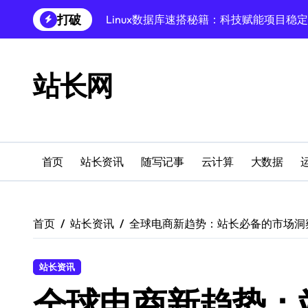
跳
打破
Linux数据库速搭秘籍：科技赋能项目稳
转
到
创业者必学：Windows运行库高效搭建指
内
容
Windows环境搭建：高效运行库配置与管
站长网
Windows下PHP开发环境高效配置秘籍
跨界融合下站长云安全防护新策略
Windows多媒体开发环境搭建与运行库管
首页
站长资讯
随写记事
云计算
大数据
外闻洞察促融合，科技赋能站长运营
Linux数据库部署全攻略：科技驱动下的
首页
站长资讯
全球电商新趋势：站长必备的市场洞
站长资讯
全球电商新趋势：