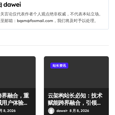
由
dawei
相关言论仅代表作者个人观点绝非权威，不代表本站立场。
：bqsm@foxmail.com，我们将及时予以处理。
站长资讯
跨界融合，重
云架构站长必知：技术
域用户体验新
赋能跨界融合，引领科
技新趋势！
月 8, 2026
dawei
8 月 8, 2026