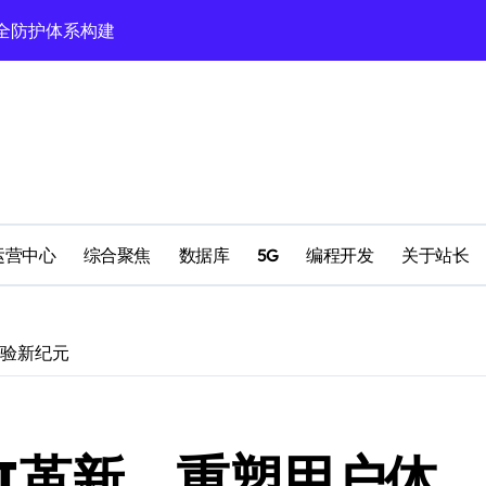
全防护体系构建
验新范式
领科技新趋势！
风向标
元融合新生态
创新变革
运营中心
综合聚焦
数据库
5G
编程开发
关于站长
科技新赛道
生态圈革新潮
体验新纪元
领域创新新路径
启航新篇章
UI革新，重塑用户体