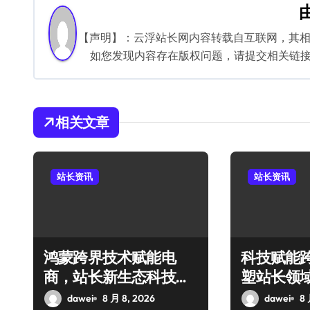
导
航
【声明】：云浮站长网内容转载自互联网，其
如您发现内容存在版权问题，请提交相关链接至邮箱
相关文章
站长资讯
站长资讯
鸿蒙跨界技术赋能电
科技赋能
商，站长新生态科技启
塑站长领
航新篇章
范式
dawei
8 月 8, 2026
dawei
8 