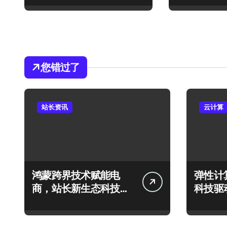
您错过了
站长资讯
云计算
鸿蒙跨界技术赋能电
弹性计
商，站长新生态科技启
科技驱
航新篇章
护体系