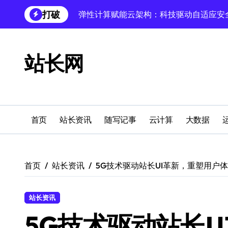
跳
打破
弹性计算赋能云架构：科技驱动自适应安
转
到
科技赋能跨界融合，重塑站长领域用户体
内
容
云架构站长必知：技术赋能跨界融合，引
站长网
跨界融合：技术革新驱动站长实践新科技
科技赋能无障碍设计：数据库技术驱动多
缓存科技跨界融合，外闻洞察驱动站长圈
首页
站长资讯
随写记事
云计算
大数据
蓝队视角：服务器技术融合赋能站长跨界
Android自动化视角：科技融合引领站长
首页
站长资讯
5G技术驱动站长UI革新，重塑用户
科技赋能跨界融合，无障碍设计解锁多元
鸿蒙跨界技术赋能电商，站长新生态科技
站长资讯
5G技术驱动站长