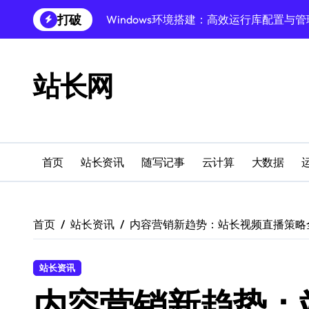
跳
打破
Windows下PHP开发环境高效配置秘籍
转
到
跨界融合下站长云安全防护新策略
内
容
站长网
Windows多媒体开发环境搭建与运行库管
外闻洞察促融合，科技赋能站长运营
Windows云环境高效搭建：运行库与安全
机器学习赋能站长：技术跨界新视界
首页
站长资讯
随写记事
云计算
大数据
机器学习驱动站长跨界融合新生态
服务器跨界融合：技术前瞻新风口
首页
站长资讯
内容营销新趋势：站长视频直播策略
创业者必学：Windows运行库高效搭建指
站长资讯
内容营销新趋势：