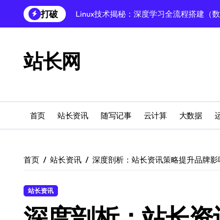
跳
打破
Linux技术揭秘：深度学习全流程搭建（
转
到
Linux深度学习全攻略：数据库调优至模
内
容
Linux数据库速搭秘籍：科技赋能项目稳
站长网
创业者必学：Windows运行库高效搭建指
Windows环境搭建：高效运行库配置与管
Windows下PHP开发环境高效配置秘籍
首页
站长资讯
随写记事
云计算
大数据
跨界融合下站长云安全防护新策略
Windows多媒体开发环境搭建与运行库管
首页
站长资讯
深度剖析：站长资讯策略提升品牌影
外闻洞察促融合，科技赋能站长运营
Linux数据库部署全攻略：科技驱动下的
站长资讯
深度剖析：站长资