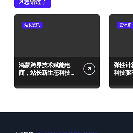
您错过了
站长资讯
云计算
鸿蒙跨界技术赋能电
弹性计
商，站长新生态科技启
科技驱
航新篇章
护体系