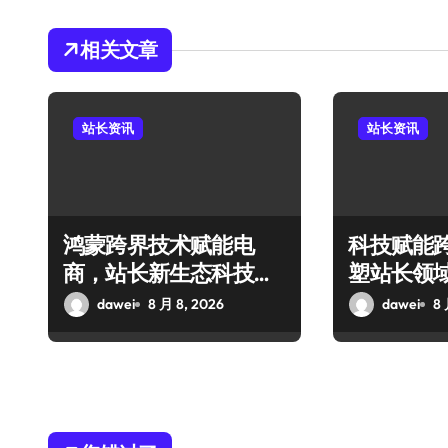
相关文章
站长资讯
站长资讯
鸿蒙跨界技术赋能电
科技赋能
商，站长新生态科技启
塑站长领
航新篇章
范式
dawei
8 月 8, 2026
dawei
8 