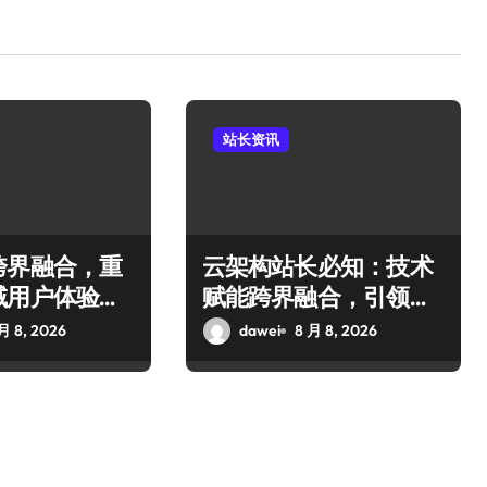
站长资讯
跨界融合，重
云架构站长必知：技术
域用户体验新
赋能跨界融合，引领科
技新趋势！
月 8, 2026
dawei
8 月 8, 2026