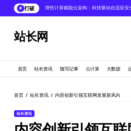
跳
打破
科技赋能跨界融合，重塑站长领域用户体
转
到
云架构站长必知：技术赋能跨界融合，引
内
容
跨界融合：技术革新驱动站长实践新科技
站长网
科技赋能无障碍设计：数据库技术驱动多
缓存科技跨界融合，外闻洞察驱动站长圈
蓝队视角：服务器技术融合赋能站长跨界
首页
站长资讯
随写记事
云计算
大数据
Android自动化视角：科技融合引领站长
科技赋能跨界融合，无障碍设计解锁多元
首页
站长资讯
内容创新引领互联网发展新风向
鸿蒙跨界技术赋能电商，站长新生态科技
站长资讯
内容创新引领互联