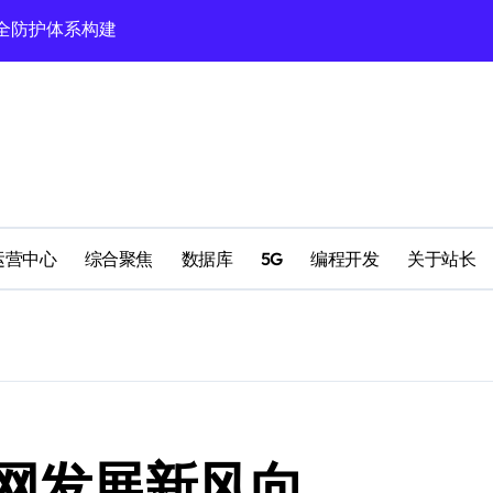
验新范式
领科技新趋势！
风向标
元融合新生态
创新变革
科技新赛道
运营中心
综合聚焦
数据库
5G
编程开发
关于站长
生态圈革新潮
领域创新新路径
启航新篇章
网发展新风向