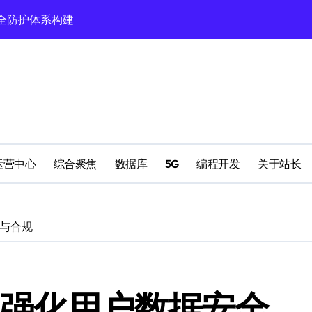
验新范式
领科技新趋势！
风向标
元融合新生态
创新变革
科技新赛道
运营中心
综合聚焦
数据库
5G
编程开发
关于站长
生态圈革新潮
领域创新新路径
全与合规
启航新篇章
 强化用户数据安全