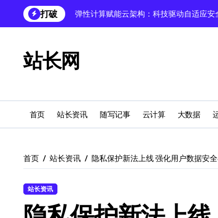
跳
打破
科技赋能跨界融合，重塑站长领域用户体
转
到
云架构站长必知：技术赋能跨界融合，引
内
容
站长网
跨界融合：技术革新驱动站长实践新科技
科技赋能无障碍设计：数据库技术驱动多
缓存科技跨界融合，外闻洞察驱动站长圈
蓝队视角：服务器技术融合赋能站长跨界
首页
站长资讯
随写记事
云计算
大数据
Android自动化视角：科技融合引领站长
科技赋能跨界融合，无障碍设计解锁多元
首页
站长资讯
隐私保护新法上线 强化用户数据安
鸿蒙跨界技术赋能电商，站长新生态科技
站长资讯
隐私保护新法上线