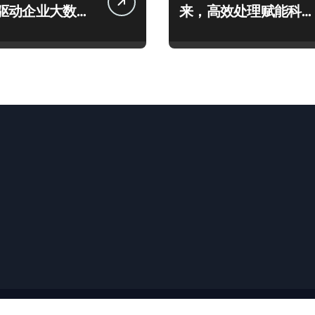
驱动企业大数据
来，高效处理赋能科技
升
创业新引擎
版权所有© 保留所有权利
|
Newspaperup
，由
Themeansar
。