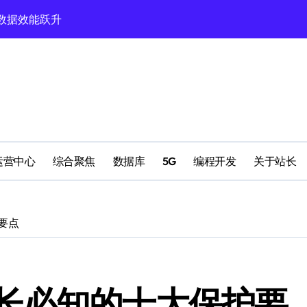
技创业新引擎
动政策决策新飞跃
与优化策略精析
效开发新策略
户服务新体验
效能跃升新高度
运营中心
综合聚焦
数据库
5G
编程开发
关于站长
挖掘引擎架构构建
塑大数据高效范式
要点
处理引擎优化
长必知的十大保护要