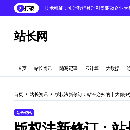
跳
打破
实时数据技术领航未来，高效处理赋能科
转
到
API赋能实时数据处理：科技引擎精准驱
内
容
站长网
混合云视域下大数据实时引擎：技术革新
科技赋能：大数据实时处理驱动小程序高
技术赋能数据驱动，实时响应打造顶级客
技术赋能测试：数据引擎驱动实时处理，
首页
站长资讯
随写记事
云计算
大数据
基于前沿科技：企业级动态数据实时价值
数据洪流新引擎：科技赋能实时处理，重
首页
站长资讯
版权法新修订：站长必知的十大保护
智驭数据流：技术赋能多媒体大数据实时
站长资讯
版权法新修订：站