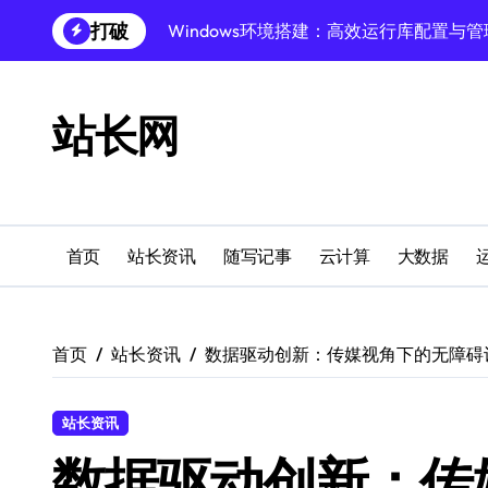
跳
打破
转
Windows下PHP开发环境高效配置秘籍
到
跨界融合下站长云安全防护新策略
内
容
站长网
Windows多媒体开发环境搭建与运行库管
外闻洞察促融合，科技赋能站长运营
Windows云环境高效搭建：运行库与安全
机器学习赋能站长：技术跨界新视界
首页
站长资讯
随写记事
云计算
大数据
机器学习驱动站长跨界融合新生态
服务器跨界融合：技术前瞻新风口
首页
站长资讯
数据驱动创新：传媒视角下的无障碍
创业者必学：Windows运行库高效搭建指
站长资讯
数据驱动创新：传