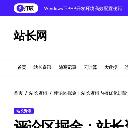
跳
打破
Windows下PHP开发环境高效配置秘籍
转
到
跨界融合下站长云安全防护新策略
内
容
Windows多媒体开发环境搭建与运行库管
站长网
外闻洞察促融合，科技赋能站长运营
Windows云环境高效搭建：运行库与安全
机器学习赋能站长：技术跨界新视界
首页
站长资讯
随写记事
云计算
大数据
机器学习驱动站长跨界融合新生态
服务器跨界融合：技术前瞻新风口
首页
站长资讯
评论区掘金：站长资讯内核优化进阶
创业者必学：Windows运行库高效搭建指
站长资讯
评论区掘金：站长