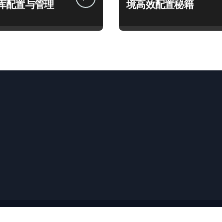
库配置与管理
境高效配置秘籍
版权所有© 保留所有权利
|
Newspaperup
，由
Themeansar
。