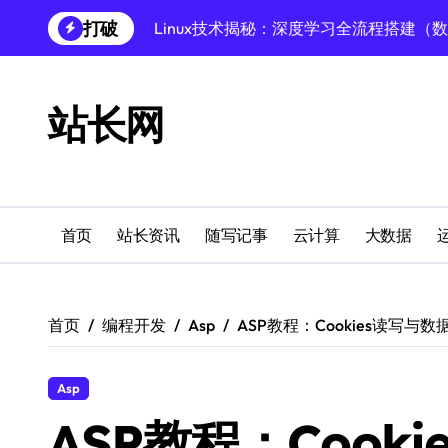
跳
打破
Linux深度学习全攻略：数据库调优至模
转
到
Linux数据库速搭秘籍：科技赋能项目稳
内
容
创业者必学：Windows运行库高效搭建指
站长网
Windows环境搭建：高效运行库配置与管
Windows下PHP开发环境高效配置秘籍
跨界融合下站长云安全防护新策略
首页
站长资讯
随写记事
云计算
大数据
Windows多媒体开发环境搭建与运行库管
外闻洞察促融合，科技赋能站长运营
首页
编程开发
Asp
ASP教程：Cookies读写与
Linux数据库部署全攻略：科技驱动下的
Asp
ASP教程：Cook