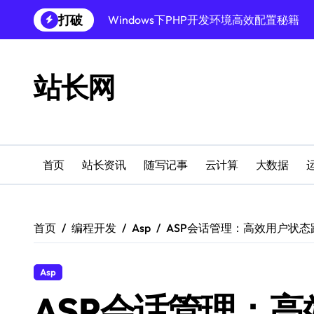
跳
打破
Windows下PHP开发环境高效配置秘籍
转
到
跨界融合下站长云安全防护新策略
内
容
Windows多媒体开发环境搭建与运行库管
站长网
外闻洞察促融合，科技赋能站长运营
Windows云环境高效搭建：运行库与安全
机器学习赋能站长：技术跨界新视界
首页
站长资讯
随写记事
云计算
大数据
机器学习驱动站长跨界融合新生态
服务器跨界融合：技术前瞻新风口
首页
编程开发
Asp
ASP会话管理：高效用户状
创业者必学：Windows运行库高效搭建指
Asp
ASP会话管理：