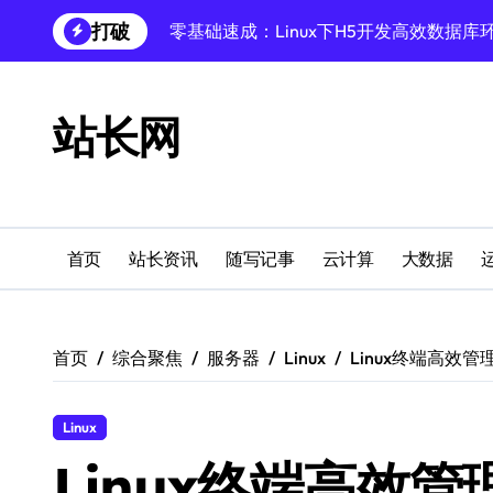
跳
打破
Linux数据库部署全攻略：科技驱动下的
转
到
Linux技术揭秘：深度学习全流程搭建（
内
容
站长网
Linux深度学习全攻略：数据库调优至模
Linux数据库速搭秘籍：科技赋能项目稳
创业者必学：Windows运行库高效搭建指
Windows环境搭建：高效运行库配置与管
首页
站长资讯
随写记事
云计算
大数据
Windows下PHP开发环境高效配置秘籍
跨界融合下站长云安全防护新策略
首页
综合聚焦
服务器
Linux
Linux终端高效
Linux内核级优化：构建高并发低延迟的
Linux
Linux终端高效